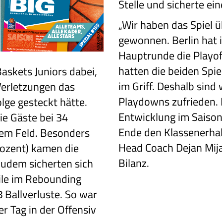
Stelle und sicherte ei
„Wir haben das Spiel 
gewonnen. Berlin hat 
Hauptrunde die Playof
hatten die beiden Spiel
askets Juniors dabei,
im Griff. Deshalb sind 
Verletzungen das
Playdowns zufrieden. 
olge gesteckt hätte.
Entwicklung im Saison
ie Gäste bei 34
Ende den Klassenerhalt
em Feld. Besonders
Head Coach Dejan Mija
Prozent) kamen die
Bilanz.
 Zudem sicherten sich
ile im Rebounding
 Ballverluste. So war
er Tag in der Offensiv