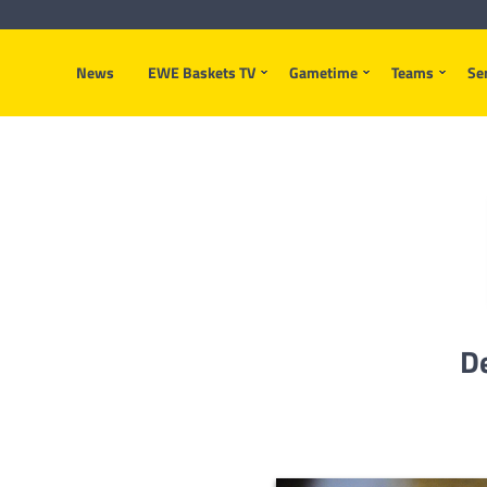
News
EWE Baskets TV
Gametime
Teams
Se
De