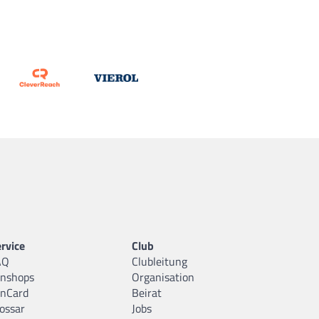
rvice
Club
AQ
Clubleitung
anshops
Organisation
anCard
Beirat
ossar
Jobs