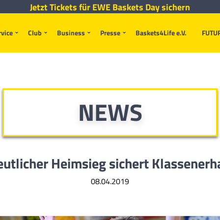
Jetzt Tickets für EWE Baskets Day sichern
rvice
Club
Business
Presse
Baskets4Life e.V.
FUTU
NEWS
utlicher Heimsieg sichert Klassenerh
08.04.2019