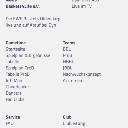
Baskets4Life e.V.
Live im TV
Die EWE Baskets Oldenburg
live und auf Abruf bei Dyn
Gametime
Teams
Startseite
BBL
Spielplan & Ergebnisse
ProB
Tabelle
NBBL
Spielplan ProB
JBBL
Tabelle ProB
Nachwuchskonzept
6th Man
Ärzteteam
Cheerleader
Dancers
Fan Clubs
Service
Club
FAQ
Clubleitung