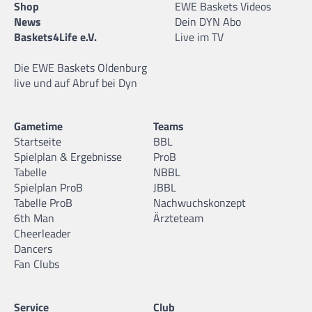
Shop
EWE Baskets Videos
News
Dein DYN Abo
Baskets4Life e.V.
Live im TV
Die EWE Baskets Oldenburg
live und auf Abruf bei Dyn
Gametime
Teams
Startseite
BBL
Spielplan & Ergebnisse
ProB
Tabelle
NBBL
Spielplan ProB
JBBL
Tabelle ProB
Nachwuchskonzept
6th Man
Ärzteteam
Cheerleader
Dancers
Fan Clubs
Service
Club