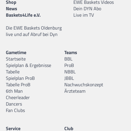
Shop
EWE Baskets Videos
News
Dein DYN Abo
Baskets4Life e.V.
Live im TV
Die EWE Baskets Oldenburg
live und auf Abruf bei Dyn
Gametime
Teams
Startseite
BBL
Spielplan & Ergebnisse
ProB
Tabelle
NBBL
Spielplan ProB
JBBL
Tabelle ProB
Nachwuchskonzept
6th Man
Ärzteteam
Cheerleader
Dancers
Fan Clubs
Service
Club