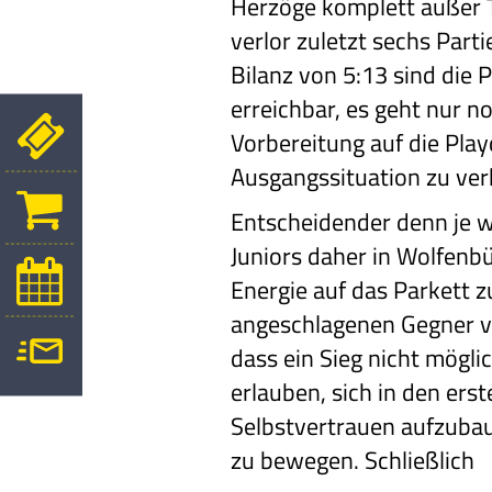
Herzöge komplett außer T
verlor zuletzt sechs Part
Bilanz von 5:13 sind die
erreichbar, es geht nur n
Vorbereitung auf die Pla
Ausgangssituation zu ver
Entscheidender denn je wi
Juniors daher in Wolfenbü
Energie auf das
Parkett z
angeschlagenen
Gegner v
dass
ein Sieg nicht mögli
erlauben, sich in den ers
Selbstvertrauen aufzuba
zu bewegen. Schließlich