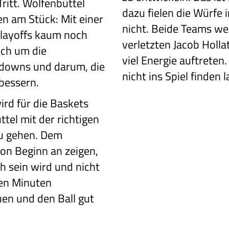
ritt. Wolfenbüttel
dazu fielen die Würfe
ien am Stück: Mit einer
nicht. Beide Teams w
 Playoffs kaum noch
verletzten Jacob Holla
och um die
viel Energie auftreten
ydowns und darum, die
nicht ins Spiel finden l
bessern.
rd für die
Baskets
ttel
mit der richtigen
u gehen. Dem
on Beginn an zeigen,
ch sein wird
und nicht
ten
Minuten
uen
und den Ball gut