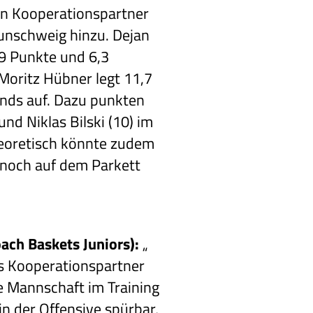
on Kooperationspartner
unschweig hinzu. Dejan
,9 Punkte und 6,3
Moritz Hübner legt 11,7
nds auf. Dazu punkten
und Niklas Bilski (10) im
Theoretisch könnte zudem
 noch auf dem Parkett
ach Baskets Juniors):
„
ls Kooperationspartner
die Mannschaft im Training
in der Offensive spürbar,