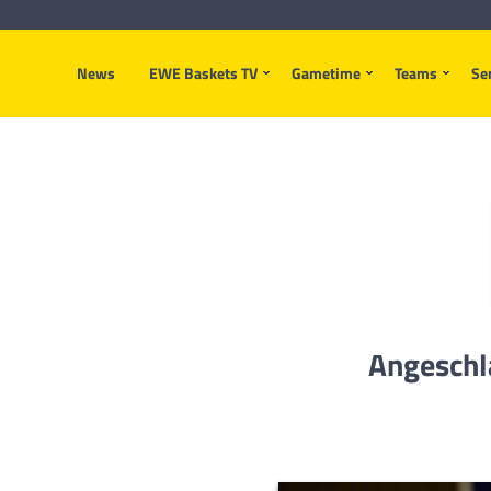
News
EWE Baskets TV
Gametime
Teams
Se
Angeschl