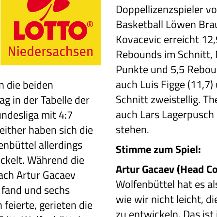
Doppellizenzspieler v
Basketball Löwen Bra
Kovacevic erreicht 12
Rebounds im Schnitt, 
Punkte und 5,5 Rebou
auch Luis Figge (11,7) 
 die beiden
Schnitt zweistellig. 
 in der Tabelle der
auch Lars Lagerpusch
ndesliga mit 4:7
stehen.
seither haben sich die
nbüttel allerdings
Stimme zum Spiel:
ickelt. Während die
Artur Gacaev (Head Co
ach Artur Gacaev
Wolfenbüttel hat es a
 fand und sechs
wie wir nicht leicht, 
 feierte, gerieten die
zu entwickeln. Das ist 