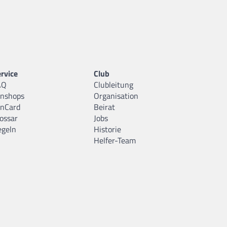
rvice
Club
AQ
Clubleitung
anshops
Organisation
anCard
Beirat
ossar
Jobs
egeln
Historie
Helfer-Team