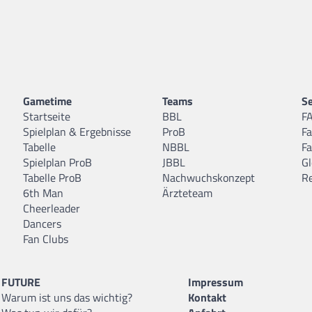
Gametime
Teams
Se
Startseite
BBL
F
Spielplan & Ergebnisse
ProB
F
Tabelle
NBBL
F
Spielplan ProB
JBBL
Gl
Tabelle ProB
Nachwuchskonzept
R
6th Man
Ärzteteam
Cheerleader
Dancers
Fan Clubs
FUTURE
Impressum
Warum ist uns das wichtig?
Kontakt