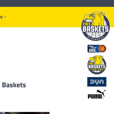
RE
E Baskets