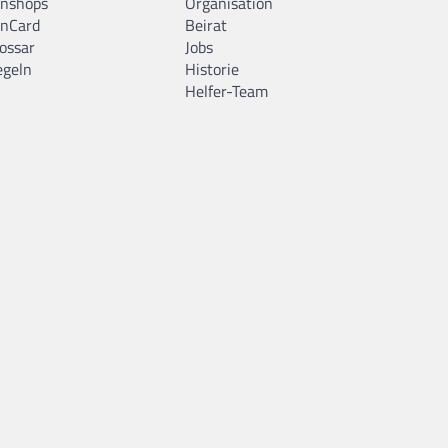
anshops
Organisation
anCard
Beirat
ossar
Jobs
egeln
Historie
Helfer-Team