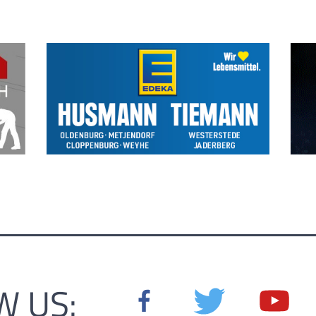
W US: