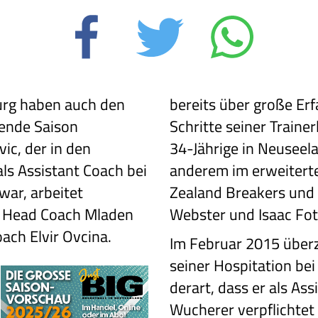
urg haben auch den
bereits über große Erf
mende Saison
Schritte seiner Train
vic, der in den
34-Jährige in Neuseela
ls Assistant Coach bei
anderem im erweitert
war, arbeitet
Zealand Breakers und b
t Head Coach Mladen
Webster und Isaac Fot
oach Elvir Ovcina.
Im Februar 2015 überz
seiner Hospitation be
derart, dass er als As
Wucherer verpflichtet