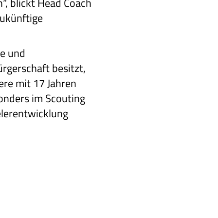
“, blickt Head Coach
zukünftige
he und
rgerschaft besitzt,
ere mit 17 Jahren
onders im
Scouting
elerentwicklung