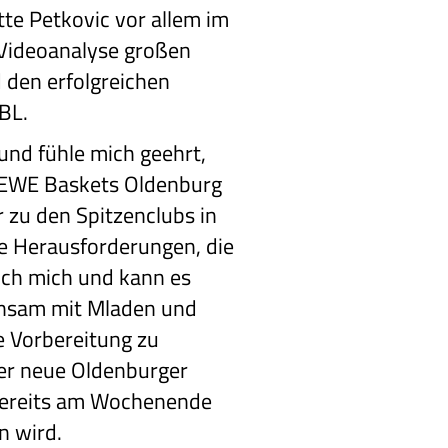
tte Petkovic vor allem im
 Videoanalyse großen
 den erfolgreichen
BBL.
 und fühle mich geehrt,
e EWE Baskets Oldenburg
r zu den Spitzenclubs in
ie Herausforderungen, die
 ich mich und kann es
nsam mit Mladen und
e Vorbereitung zu
der neue Oldenburger
 bereits am Wochenende
n wird.