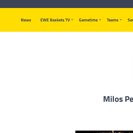
News
EWE Baskets TV
Gametime
Teams
Se
Milos Pe