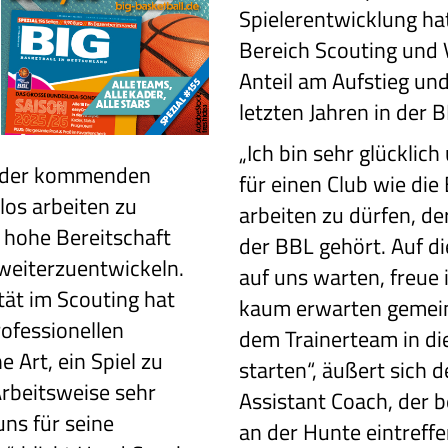
Spielerentwicklung ha
Bereich Scouting und
Anteil am Aufstieg und
letzten Jahren in der 
„Ich bin sehr glücklich
in der kommenden
für einen Club wie di
os arbeiten zu
arbeiten zu dürfen, de
e hohe Bereitschaft
der BBL gehört. Auf d
 weiterzuentwickeln.
auf uns warten, freue
tät im Scouting hat
kaum erwarten gemei
rofessionellen
dem Trainerteam in di
 Art, ein Spiel zu
starten“, äußert sich 
rbeitsweise sehr
Assistant Coach, der
uns für seine
an der Hunte eintreffe