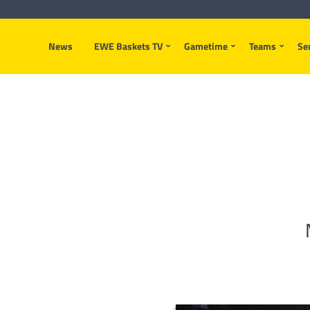
News
EWE Baskets TV
Gametime
Teams
Se