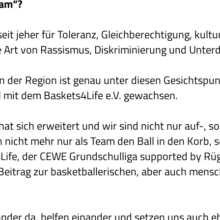
eam“?
it jeher für Toleranz, Gleichberechtigung, kultur
 Art von Rassismus, Diskriminierung und Unter
n der Region ist genau unter diesen Gesichtspun
 mit dem Baskets4Life e.V. gewachsen.
hat sich erweitert und wir sind nicht nur auf-, 
n nicht mehr nur als Team den Ball in den Korb, 
4Life, der CEWE Grundschulliga supported by R
Beitrag zur basketballerischen, aber auch mens
ander da, helfen einander und setzen uns auch e