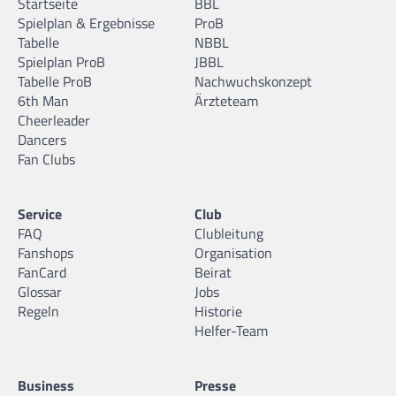
Startseite
BBL
Spielplan & Ergebnisse
ProB
Tabelle
NBBL
Spielplan ProB
JBBL
Tabelle ProB
Nachwuchskonzept
6th Man
Ärzteteam
Cheerleader
Dancers
Fan Clubs
Service
Club
FAQ
Clubleitung
Fanshops
Organisation
FanCard
Beirat
Glossar
Jobs
Regeln
Historie
Helfer-Team
Business
Presse