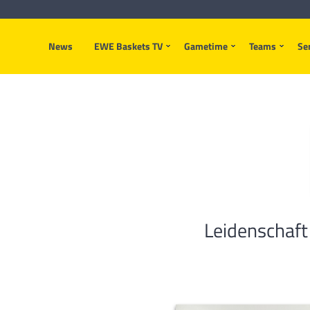
News
EWE Baskets TV
Gametime
Teams
Se
Leidenschaft