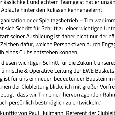
rlässlichkeit und echtem Teamgeist hat er unzä
 Abläufe hinter den Kulissen kennengelernt.
ganisation oder Spieltagsbetrieb – Tim war imme
t sich Schritt für Schritt zu einer wichtigen Un
tart seiner Ausbildung ist daher nicht nur der nä
 Zeichen dafür, welche Perspektiven durch Engag
lb eines Clubs entstehen können.
 diesen wichtigen Schritt für die Zukunft unseres
fmännische & Operative Leitung der EWE Baskets
 ist für uns ein neuer, bedeutender Baustein in
men der Clubleitung blicke ich mit großer Vorfr
erzeugt, dass wir Tim einen hervorragenden Ra
auch persönlich bestmöglich zu entwickeln.“
künftig von Paul Hullmann, Referent der Clublei