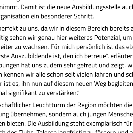
nimmt. Damit ist die neue Ausbildungsstelle auch
ganisation ein besonderer Schritt.
rfekt zu uns, da wir in diesem Bereich bereits
itig sehen wir genau hier weiteres Potenzial, um
eiter zu wachsen. Für mich persönlich ist das eb
rste Auszubildende ist, den ich betreue“, erläute
ngen hat uns zudem sehr gefreut und zeigt, wi
ennen wir alle schon seit vielen Jahren und sch
r ist es, ihn nun auf diesem neuen Weg begleite
l signifikant zu verstärken.“
llschaftlicher Leuchtturm der Region möchten di
ung übernehmen, sondern auch jungen Mensche
n bieten. Die Ausbildung steht exemplarisch fü
h des Clubs, Talente langfristig zu fördern und 