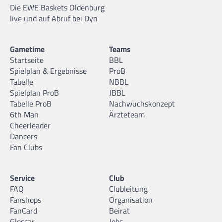
Die EWE Baskets Oldenburg
live und auf Abruf bei Dyn
Gametime
Teams
Startseite
BBL
Spielplan & Ergebnisse
ProB
Tabelle
NBBL
Spielplan ProB
JBBL
Tabelle ProB
Nachwuchskonzept
6th Man
Ärzteteam
Cheerleader
Dancers
Fan Clubs
Service
Club
FAQ
Clubleitung
Fanshops
Organisation
FanCard
Beirat
Glossar
Jobs