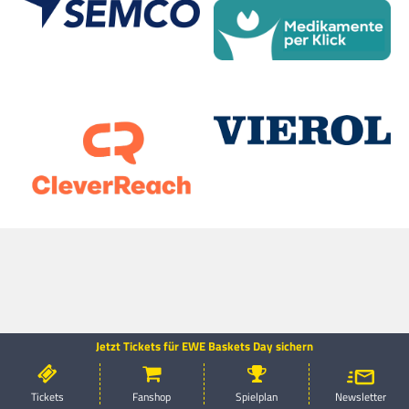
Jetzt Tickets für EWE Baskets Day sichern
Tickets
EWE Baskets TV
Shop
EWE Baskets Videos
Tickets
Fanshop
Spielplan
Newsletter
News
Dein DYN Abo