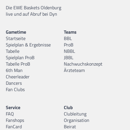
Die EWE Baskets Oldenburg
live und auf Abruf bei Dyn
Gametime
Teams
Startseite
BBL
Spielplan & Ergebnisse
ProB
Tabelle
NBBL
Spielplan ProB
JBBL
Tabelle ProB
Nachwuchskonzept
6th Man
Ärzteteam
Cheerleader
Dancers
Fan Clubs
Service
Club
FAQ
Clubleitung
Fanshops
Organisation
FanCard
Beirat