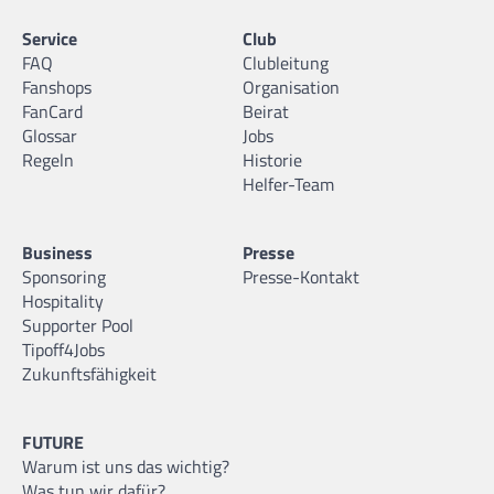
Service
Club
FAQ
Clubleitung
Fanshops
Organisation
FanCard
Beirat
Glossar
Jobs
Regeln
Historie
Helfer-Team
Business
Presse
Sponsoring
Presse-Kontakt
Hospitality
Supporter Pool
Tipoff4Jobs
Zukunftsfähigkeit
FUTURE
Warum ist uns das wichtig?
Was tun wir dafür?