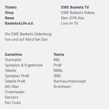
Tickets
EWE Baskets TV
Shop
EWE Baskets Videos
News
Dein DYN Abo
Baskets4Life e.V.
Live im TV
Die EWE Baskets Oldenburg
live und auf Abruf bei Dyn
Gametime
Teams
Startseite
BBL
Spielplan & Ergebnisse
ProB
Tabelle
NBBL
Spielplan ProB
JBBL
Tabelle ProB
Nachwuchskonzept
6th Man
Ärzteteam
Cheerleader
Dancers
Fan Clubs