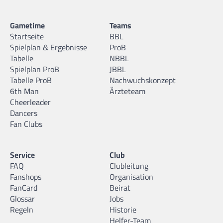
Gametime
Teams
Startseite
BBL
Spielplan & Ergebnisse
ProB
Tabelle
NBBL
Spielplan ProB
JBBL
Tabelle ProB
Nachwuchskonzept
6th Man
Ärzteteam
Cheerleader
Dancers
Fan Clubs
Service
Club
FAQ
Clubleitung
Fanshops
Organisation
FanCard
Beirat
Glossar
Jobs
Regeln
Historie
Helfer-Team