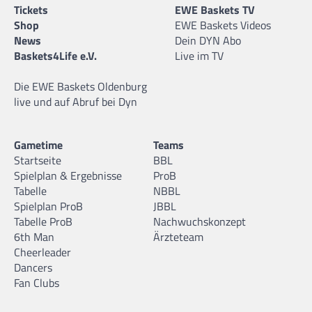
Tickets
EWE Baskets TV
Shop
EWE Baskets Videos
News
Dein DYN Abo
Baskets4Life e.V.
Live im TV
Die EWE Baskets Oldenburg
live und auf Abruf bei Dyn
Gametime
Teams
Startseite
BBL
Spielplan & Ergebnisse
ProB
Tabelle
NBBL
Spielplan ProB
JBBL
Tabelle ProB
Nachwuchskonzept
6th Man
Ärzteteam
Cheerleader
Dancers
Fan Clubs