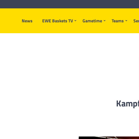
News
EWE Baskets TV
Gametime
Teams
Se
Kampfg