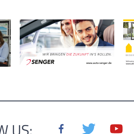
W US: