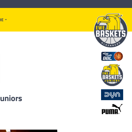
RE
Juniors