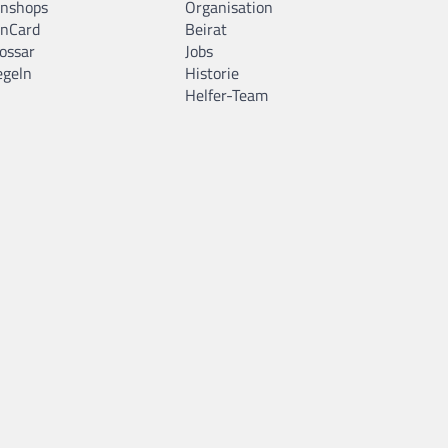
anshops
Organisation
anCard
Beirat
ossar
Jobs
egeln
Historie
Helfer-Team