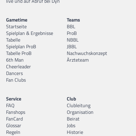
live und auf Abruf bei Dyn
Gametime
Teams
Startseite
BBL
Spielplan & Ergebnisse
ProB
Tabelle
NBBL
Spielplan ProB
JBBL
Tabelle ProB
Nachwuchskonzept
6th Man
Ärzteteam
Cheerleader
Dancers
Fan Clubs
Service
Club
FAQ
Clubleitung
Fanshops
Organisation
FanCard
Beirat
Glossar
Jobs
Regeln
Historie