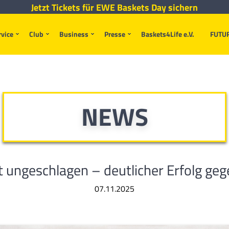
Jetzt Tickets für EWE Baskets Day sichern
rvice
Club
Business
Presse
Baskets4Life e.V.
FUTU
NEWS
t ungeschlagen – deutlicher Erfolg g
07.11.2025