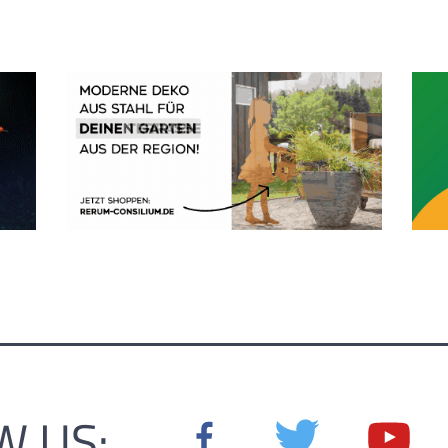
W US: