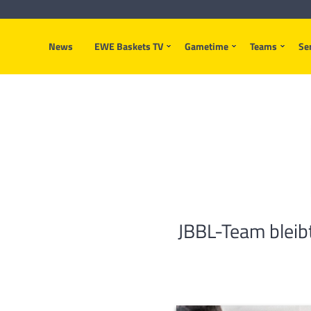
News
EWE Baskets TV
Gametime
Teams
Se
JBBL-Team bleib