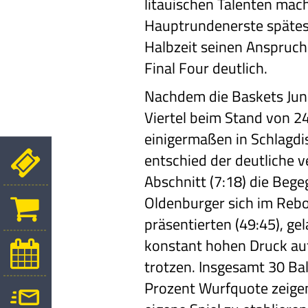
litauischen Talenten mac
Hauptrundenerste spätes
Halbzeit seinen Anspruch
Final Four deutlich.
Nachdem die Baskets Juni
Viertel beim Stand von 2
einigermaßen in Schlagdi
entschied der deutliche v
Abschnitt (7:18) die Beg
Oldenburger sich im Reb
präsentierten (49:45), ge
konstant hohen Druck auf
trotzen. Insgesamt 30 Bal
Prozent Wurfquote zeige