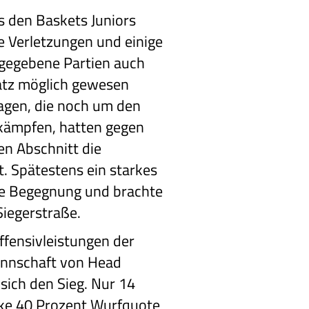
 den Baskets Juniors
 Verletzungen und einige
 gegebene Partien auch
latz möglich gewesen
agen, die noch um den
 kämpfen, hatten gegen
en Abschnitt die
. Spätestens ein starkes
die Begegnung und brachte
Siegerstraße.
ffensivleistungen der
annschaft von Head
sich den Sieg. Nur 14
arke 40 Prozent Wurfquote