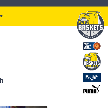
RE
ch