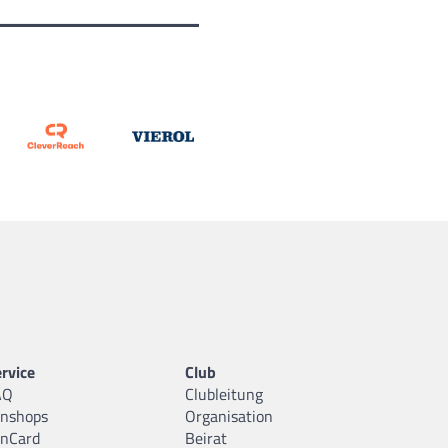
rvice
Club
AQ
Clubleitung
anshops
Organisation
anCard
Beirat