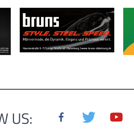
W US: