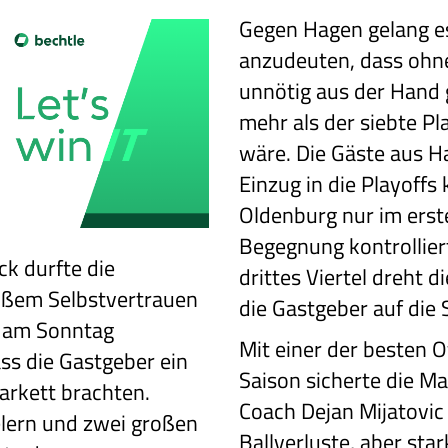
Gegen Hagen gelang es
anzudeuten, dass ohne
unnötig aus der Hand
mehr als der siebte P
wäre. Die Gäste aus H
Einzug in die Playoffs
Oldenburg nur im erst
Begegnung kontrolliert
k durfte die
drittes Viertel dreht 
oßem Selbstvertrauen
die Gastgeber auf die 
e am Sonntag
Mit einer der besten O
ss die Gastgeber ein
Saison sicherte die M
arkett brachten.
Coach Dejan Mijatovic 
elern und zwei großen
Ballverluste, aber st