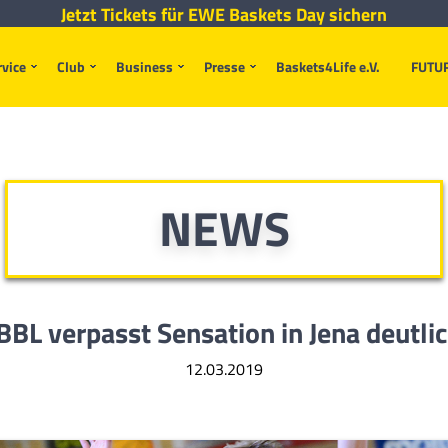
Jetzt Tickets für EWE Baskets Day sichern
rvice
Club
Business
Presse
Baskets4Life e.V.
FUTU
NEWS
BBL verpasst Sensation in Jena deutli
12.03.2019