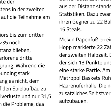
hte der
aus der Distanz stand
tens in der zweiten
Statistiken. Dazu zwa
 auf die Teilnahme am
ihren Gegner zu 22 Bal
15 Steals.
ors bis zum dritten
Melvin Papenfuß errei
4:35 noch
Hopp markierte 22 Zähl
stanz blieben,
der zweiten Halbzeit.
erlorene dritte
der sich 13 Punkte un
egnung. Während die
eine starke Partie. Am
ounding stark
Metropol Baskets Ruhr
lang es nicht, dem
Haarenuferhalle. Die 
 den Spielaufbau zu
zusätzliches Selbstve
lverluste und nur 31,5
aufzubauen.
n die Probleme, das