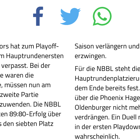
ors hat zum Playoff-
Saison verlängern und 
eim Hauptrundenersten
erzwingen.
 verpasst. Bei der
Für die NBBL steht di
e waren die
Hauptrundenplatzierun
e, müssen nun am
dem Ende bereits fest
weite Partie
über die Phoenix Hagen
bzuwenden. Die NBBL
Oldenburger nicht meh
ten 89:80-Erfolg über
verdrängen. Ein Duell m
s den siebten Platz
in der ersten Playdo
wahrscheinlich.