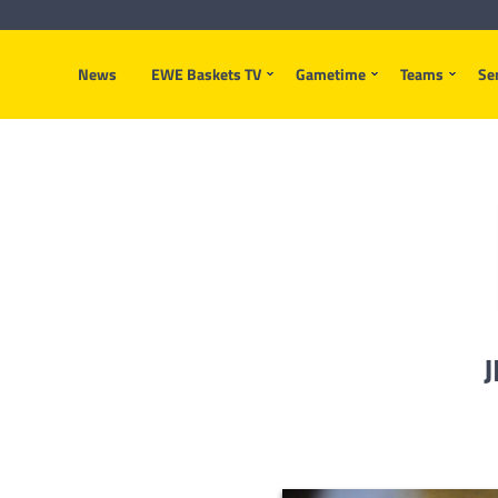
News
EWE Baskets TV
Gametime
Teams
Se
J