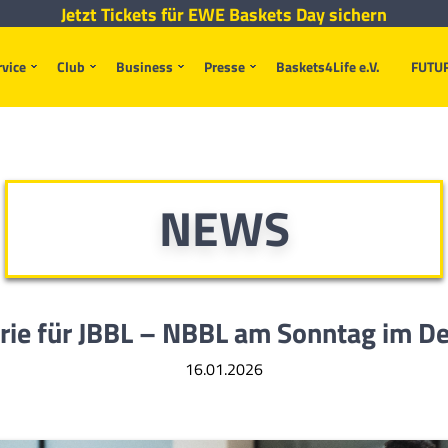
Jetzt Tickets für EWE Baskets Day sichern
rvice
Club
Business
Presse
Baskets4Life e.V.
FUTU
NEWS
erie für JBBL – NBBL am Sonntag im D
16.01.2026