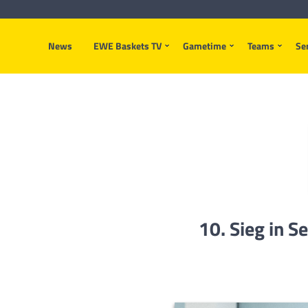
News
EWE Baskets TV
Gametime
Teams
Se
10. Sieg in S