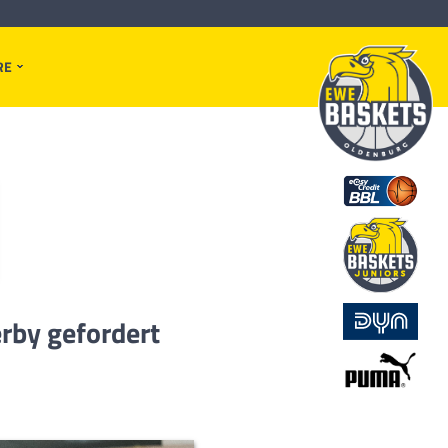
RE
erby gefordert