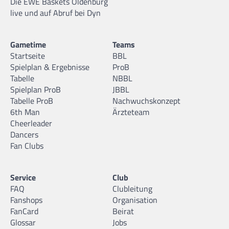
Die EWE Baskets Oldenburg
live und auf Abruf bei Dyn
Gametime
Teams
Startseite
BBL
Spielplan & Ergebnisse
ProB
Tabelle
NBBL
Spielplan ProB
JBBL
Tabelle ProB
Nachwuchskonzept
6th Man
Ärzteteam
Cheerleader
Dancers
Fan Clubs
Service
Club
FAQ
Clubleitung
Fanshops
Organisation
FanCard
Beirat
Glossar
Jobs