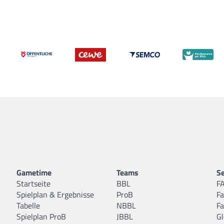
Gametime
Teams
Se
Startseite
BBL
F
Spielplan & Ergebnisse
ProB
F
Tabelle
NBBL
F
Spielplan ProB
JBBL
Gl