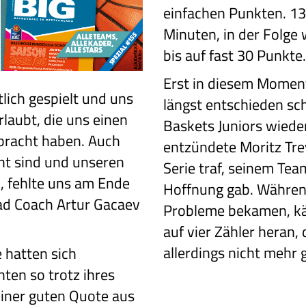
einfachen Punkten. 13
Minuten, in der Folge
bis auf fast 30 Punkte.
Erst in diesem Moment
tlich gespielt und uns
längst entschieden sch
rlaubt, die uns einen
Baskets Juniors wiede
bracht haben. Auch
entzündete Moritz Trey
t sind und unseren
Serie traf, seinem Te
n, fehlte uns am Ende
Hoffnung gab. Währen
ead Coach Artur Gacaev
Probleme bekamen, kä
auf vier Zähler heran,
allerdings nicht mehr 
 hatten sich
nten so trotz
ihres
iner
guten Quote aus