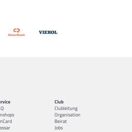
rvice
Club
AQ
Clubleitung
anshops
Organisation
anCard
Beirat
ossar
Jobs