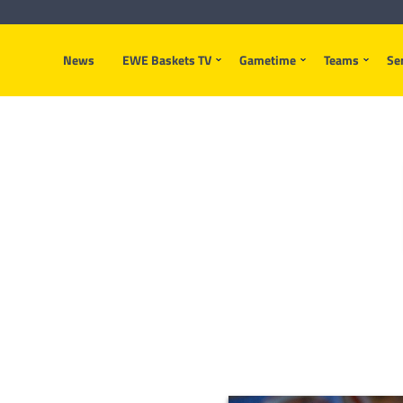
News
EWE Baskets TV
Gametime
Teams
Se