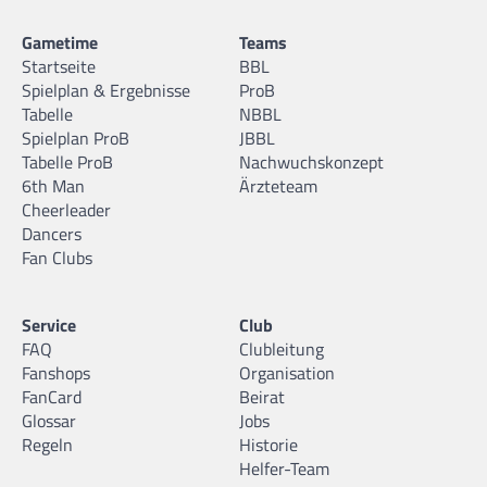
Gametime
Teams
Startseite
BBL
Spielplan & Ergebnisse
ProB
Tabelle
NBBL
Spielplan ProB
JBBL
Tabelle ProB
Nachwuchskonzept
6th Man
Ärzteteam
Cheerleader
Dancers
Fan Clubs
Service
Club
FAQ
Clubleitung
Fanshops
Organisation
FanCard
Beirat
Glossar
Jobs
Regeln
Historie
Helfer-Team