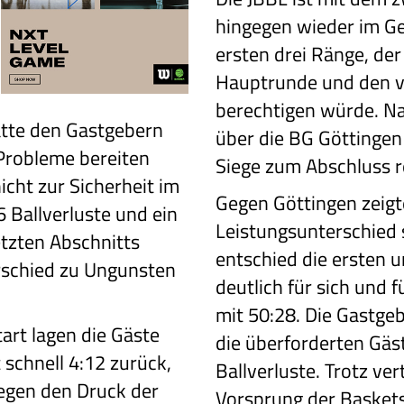
hingegen wieder im Ge
ersten drei Ränge, der 
Hauptrunde und den vo
berechtigen würde. N
tte den Gastgebern
über die BG Göttingen
 Probleme bereiten
Siege zum Abschluss r
icht zur Sicherheit im
Gegen Göttingen zeigt
 Ballverluste und ein
Leistungsunterschied 
etzten Abschnitts
entschied die ersten u
schied zu Ungunsten
deutlich für sich und f
mit 50:28. Die Gastgeb
art lagen die Gäste
die überforderten Gäs
 schnell 4:12 zurück,
Ballverluste. Trotz ver
egen den Druck der
Vorsprung der Baskets