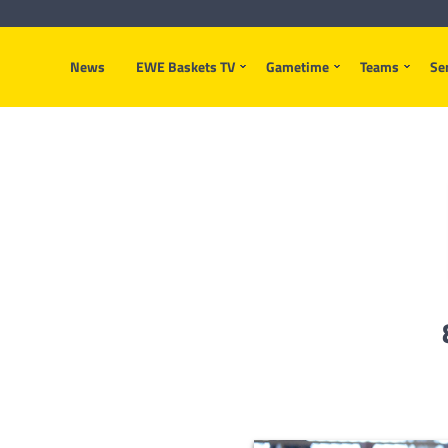
News
EWE Baskets TV
Gametime
Teams
Se