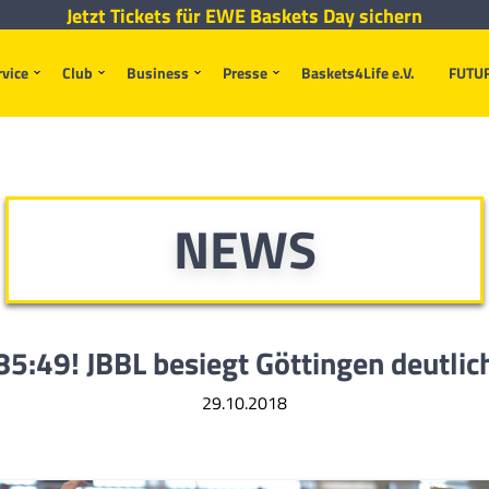
Jetzt Tickets für EWE Baskets Day sichern
rvice
Club
Business
Presse
Baskets4Life e.V.
FUTU
NEWS
85:49! JBBL besiegt Göttingen deutlic
29.10.2018