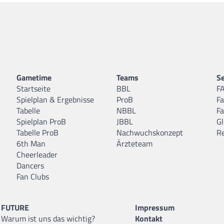
Gametime
Teams
Se
Startseite
BBL
F
Spielplan & Ergebnisse
ProB
F
Tabelle
NBBL
F
Spielplan ProB
JBBL
Gl
Tabelle ProB
Nachwuchskonzept
R
6th Man
Ärzteteam
Cheerleader
Dancers
Fan Clubs
FUTURE
Impressum
Warum ist uns das wichtig?
Kontakt