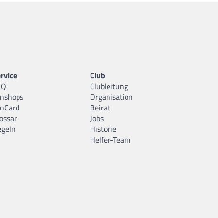
rvice
Club
AQ
Clubleitung
anshops
Organisation
anCard
Beirat
ossar
Jobs
egeln
Historie
Helfer-Team