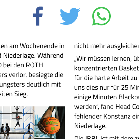
ebten am Wochenende in
nicht mehr ausgleiche
d Niederlage. Während
„Wir müssen lernen, ü
0 bei den ROTH
konzentrierten Basket
s verlor, besiegte die
für die harte Arbeit zu
ungsters deutlich mit
uns dies nur für 25 Mi
iten Sieg.
einige Minuten Blacko
werden“, fand Head Co
fehlender Konstanz ei
Niederlage.
Die JBBL ist mit dem 