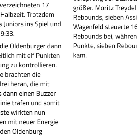
verzeichneten 17
größer. Moritz Treydel
n Halbzeit. Trotzdem
Rebounds, sieben Assis
 Juniors ins Spiel und
Wagenfeld steuerte 1
39:33.
Rebounds bei, während
Punkte, sieben Reboun
 die Oldenburger
dann
kam.
itlich
mit elf Punkten
g zu kontrollieren.
e brachten die
drei heran,
die mit
s
dann einen Buzzer
inie trafen und somit
äste wirkten nun
n mit neuer Energie
, den Oldenburg