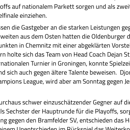
offs auf nationalem Parkett sorgen und als zwe
elfinale einziehen.
sen die Gastgeber an die starken Leistungen g
eiten aus dem Osten hatten die Oldenburger da
unkten in Chemnitz mit einer abgeklärten Vorst
tern holte sich das Team von Head Coach Dejan S
ernationalen Turnier in Groningen, konnte Spielze
 sich auch gegen ältere Talente beweisen. Djord
hampions League, wird aber am Sonntag gegen Je
durchaus schwer einzuschätzender Gegner auf die
 als Sechster der Hauptrunde für die Playoffs, so
ng gegen den Bramfelder SV, entschieden das Hin
einem Unentschieden im Rückspiel das Weiterko