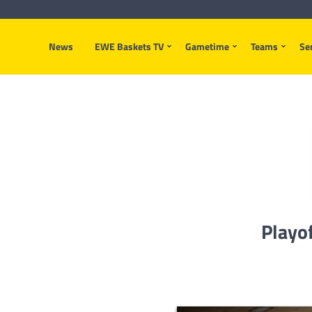
News
EWE Baskets TV
Gametime
Teams
Se
Playof