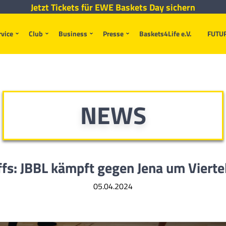
Jetzt Tickets für EWE Baskets Day sichern
rvice
Club
Business
Presse
Baskets4Life e.V.
FUTU
NEWS
fs: JBBL kämpft gegen Jena um Vierte
05.04.2024