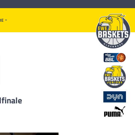
RE
lfinale