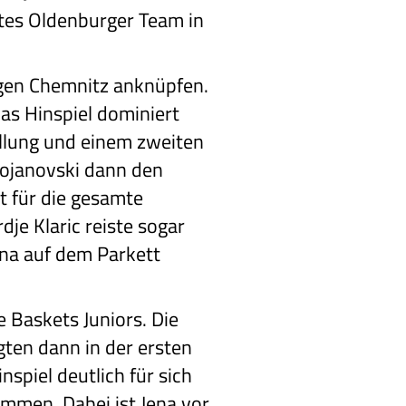
ites Oldenburger Team in
egen Chemnitz anknüpfen.
s Hinspiel dominiert
ellung und einem zweiten
tojanovski dann den
it für die gesamte
je Klaric reiste sogar
na auf dem Parkett
 Baskets Juniors. Die
rgten dann in der ersten
spiel deutlich für sich
mmen. Dabei ist Jena vor