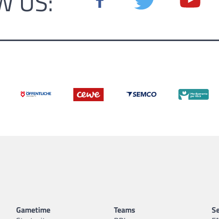
W US:
Gametime
Teams
Se