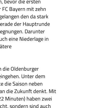
, bevor die ersten
r FC Bayern mit zehn
gelangen den da stark
lgerade der Hauptrunde
egegnungen. Darunter
uch eine Niederlage in
pätere
n die Oldenburger
 eingehen. Unter dem
te die Saison neben
an die Zukunft denkt. Mit
22 Minuten) haben zwei
acht, sondern sind auch