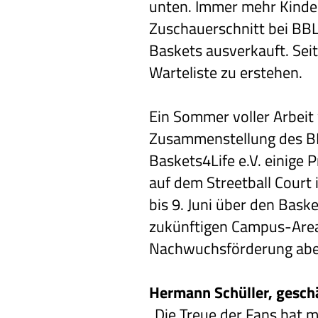
unten. Immer mehr Kinder
Zuschauerschnitt bei BBL
Baskets ausverkauft. Sei
Warteliste zu erstehen.
Ein Sommer voller Arbeit
Zusammenstellung des BB
Baskets4Life e.V. einige
auf dem Streetball Court
bis 9. Juni über den Bask
zukünftigen Campus-Areal 
Nachwuchsförderung aber 
Hermann Schüller, geschä
„Die Treue der Fans hat 