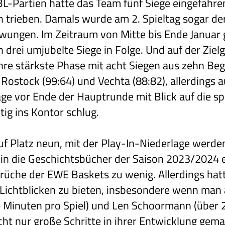
L-Partien hatte das Team fünf Siege eingefahren
 trieben. Damals wurde am 2. Spieltag sogar de
ungen. Im Zeitraum von Mitte bis Ende Januar 
 drei umjubelte Siege in Folge. Und auf der Zie
hre stärkste Phase mit acht Siegen aus zehn B
 Rostock (99:64) und Vechta (88:82), allerdings a
tage vor Ende der Hauptrunde mit Blick auf die s
tig ins Kontor schlug.
f Platz neun, mit der Play-In-Niederlage werde
 in die Geschichtsbücher der Saison 2023/2024
sprüche der EWE Baskets zu wenig. Allerdings hat
 Lichtblicken zu bieten, insbesondere wenn man 
9 Minuten pro Spiel) und Len Schoormann (über 
cht nur große Schritte in ihrer Entwicklung gem