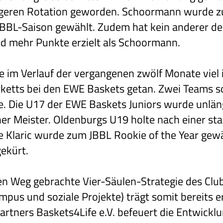
engeren Rotation geworden. Schoormann wurde 
 BBL-Saison gewählt. Zudem hat kein anderer d
d mehr Punkte erzielt als Schoormann.
e im Verlauf der vergangenen zwölf Monate vie
rketts bei den EWE Baskets getan. Zwei Teams s
. Die U17 der EWE Baskets Juniors wurde unlän
er Meister. Oldenburgs U19 holte nach einer sta
je Klaric wurde zum JBBL Rookie of the Year gew
ekürt.
den Weg gebrachte Vier-Säulen-Strategie des Cl
us und soziale Projekte) trägt somit bereits er
artners Baskets4Life e.V. befeuert die Entwick