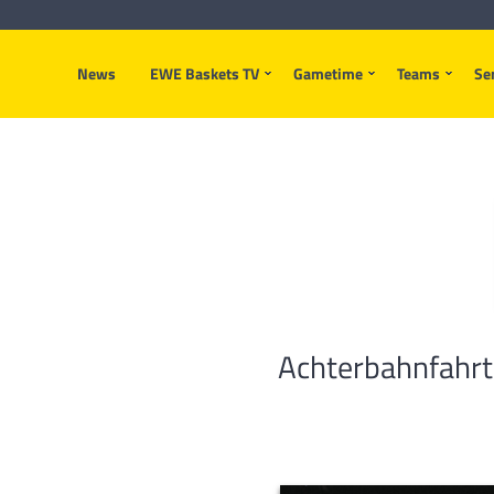
News
EWE Baskets TV
Gametime
Teams
Se
Achterbahnfahrt