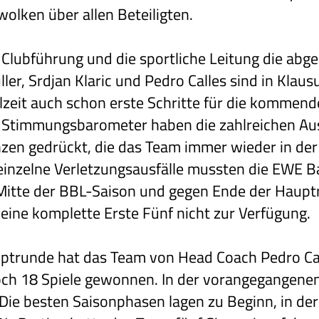
olken über allen Beteiligten.
 Clubführung und die sportliche Leitung die abg
ler, Srdjan Klaric und Pedro Calles sind in Kla
lzeit auch schon erste Schritte für die kommend
s Stimmungsbarometer haben die zahlreichen Aus
en gedrückt, die das Team immer wieder in der
einzelne Verletzungsausfälle mussten die EWE 
Mitte der BBL-Saison und gegen Ende der Hauptr
ine komplette Erste Fünf nicht zur Verfügung.
uptrunde hat das Team von Head Coach Pedro Cal
ch 18 Spiele gewonnen. In der vorangegangenen
. Die besten Saisonphasen lagen zu Beginn, in de