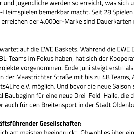
 und Jugendliche werden so erreicht, was sich 
-Heimspielen bemerkbar macht. Seit 28 Spielen 
t erreichen der 4.000er-Marke sind Dauerkarten 
 wartet auf die EWE Baskets. Während die EWE B
L-Teams im Fokus haben, hat sich der Koopera
 Projekte vorgenommen. Ende Juni steigt erstmal
 in der Maastrichter Straße mit bis zu 48 Teams
ets4Life e.V. möglich. Und bevor die neue Saison 
Baubeginn für eine neue Drei-Feld-Halle, die di
auch für den Breitensport in der Stadt Oldenbu
ftsführender Gesellschafter:
mich am meisten beeindruckt. Obwohl es über ei