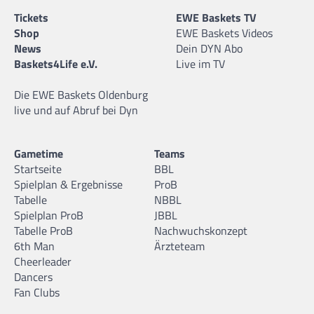
Tickets
EWE Baskets TV
Shop
EWE Baskets Videos
News
Dein DYN Abo
Baskets4Life e.V.
Live im TV
Die EWE Baskets Oldenburg
live und auf Abruf bei Dyn
Gametime
Teams
Startseite
BBL
Spielplan & Ergebnisse
ProB
Tabelle
NBBL
Spielplan ProB
JBBL
Tabelle ProB
Nachwuchskonzept
6th Man
Ärzteteam
Cheerleader
Dancers
Fan Clubs