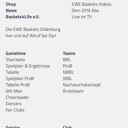
Shop
EWE Baskets Videos
News
Dein DYN Abo
Baskets4Life e.V.
Live im TV
Die EWE Baskets Oldenburg
live und auf Abruf bei Dyn
Gametime
Teams
Startseite
BBL
Spielplan & Ergebnisse
ProB
Tabelle
NBBL
Spielplan ProB
JBBL
Tabelle ProB
Nachwuchskonzept
6th Man
Ärzteteam
Cheerleader
Dancers
Fan Clubs
Service
Club