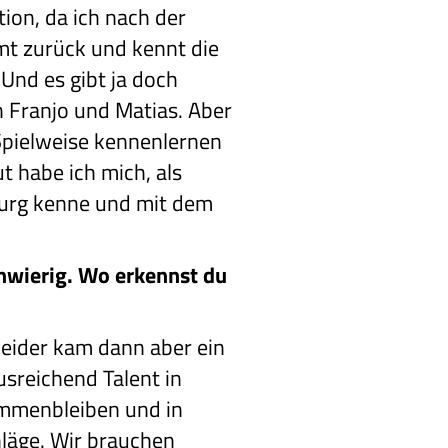
ion, da ich nach der
t zurück und kennt die
 Und es gibt ja doch
ch Franjo und Matias. Aber
 Spielweise kennenlernen
t habe ich mich, als
burg kenne und mit dem
chwierig. Wo erkennst du
leider kam dann aber ein
usreichend Talent in
ammenbleiben und in
hläge. Wir brauchen