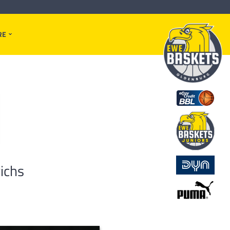
RE
richs