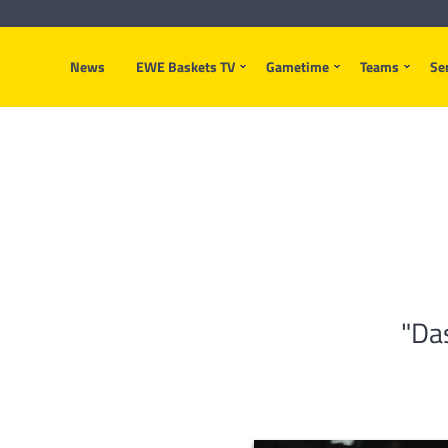
News
EWE Baskets TV
Gametime
Teams
Se
"Das