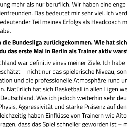
ung mehr als nur beruflich. Wir haben eine eng
enfreunden. Das bedeutet mir sehr viel. Ich verd
 bedeutender Teil meines Erfolgs als Headcoac
habe.
 in die Bundesliga zurückgekommen. Wie hat sich 
du das erste Mal in Berlin als Trainer aktiv wars
hland war definitiv eines meiner Ziele. Ich hab
schätzt – nicht nur das spielerische Niveau, so
sation und die professionelle Atmosphäre rund um
n. Natürlich hat sich Basketball in allen Ligen w
 Deutschland. Was ich jedoch weiterhin sehr deut
 Physis, Aggressivität und starke Präsenz auf de
eichzeitig haben Einflüsse von Trainern wie Aít
tragen, dass das Spiel schneller geworden ist 