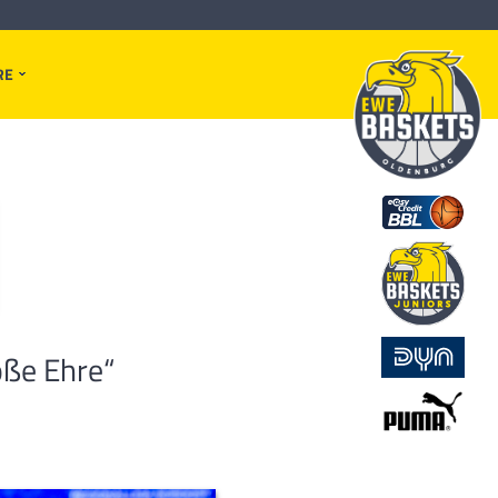
RE
oße Ehre“