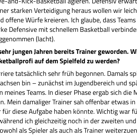
e-and-Kick-Basketball agieren. Defensiv erwart
ner starken Verteidigung heraus wollen wir leich
d offene Würfe kreieren. Ich glaube, dass Teams
ke Defensive mit schnellem Basketball verbinden
eggenommen (lacht).
 sehr jungen Jahren bereits Trainer geworden. W
etballprofi auf dem Spielfeld zu werden?
riere tatsächlich sehr früh begonnen. Damals spi
wachsen bin – zunächst im Jugendbereich und spät
 meines Teams. In dieser Phase ergab sich die M
ren. Mein damaliger Trainer sah offenbar etwas i
r für diese Aufgabe haben könnte. Wichtig war f
ährend ich gleichzeitig noch in der zweiten und d
 sowohl als Spieler als auch als Trainer weiterzu