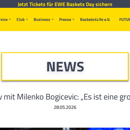
Jetzt Tickets für EWE Baskets Day sichern
rvice
Club
Business
Presse
Baskets4Life e.V.
FUTU
NEWS
w mit Milenko Bogicevic: „Es ist eine gr
28.05.2026