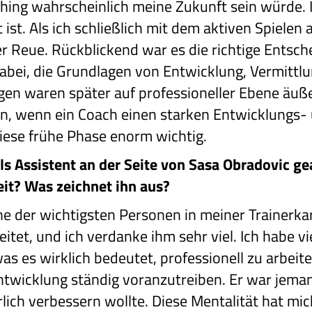
ching wahrscheinlich meine Zukunft sein würde. I
st. Als ich schließlich mit dem aktiven Spielen a
r Reue. Rückblickend war es die richtige Entsch
 dabei, die Grundlagen von Entwicklung, Vermit
gen waren später auf professioneller Ebene äuße
en, wenn ein Coach einen starken Entwicklungs-
diese frühe Phase enorm wichtig.
als Assistent an der Seite von Sasa Obradovic ge
it? Was zeichnet ihn aus?
ne der wichtigsten Personen in meiner Trainerka
et, und ich verdanke ihm sehr viel. Ich habe vi
was es wirklich bedeutet, professionell zu arbei
ntwicklung ständig voranzutreiben. Er war jem
rlich verbessern wollte. Diese Mentalität hat mic