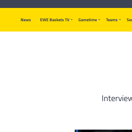
News
EWE Baskets TV
Gametime
Teams
Se
Intervie