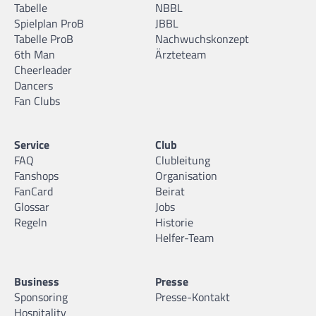
Tabelle
NBBL
Spielplan ProB
JBBL
Tabelle ProB
Nachwuchskonzept
6th Man
Ärzteteam
Cheerleader
Dancers
Fan Clubs
Service
Club
FAQ
Clubleitung
Fanshops
Organisation
FanCard
Beirat
Glossar
Jobs
Regeln
Historie
Helfer-Team
Business
Presse
Sponsoring
Presse-Kontakt
Hospitality