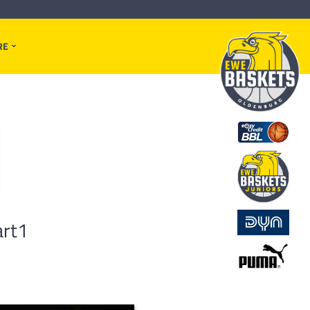
RE
art1