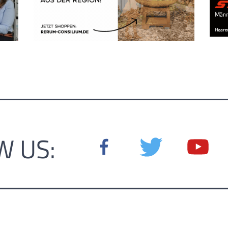
W US: