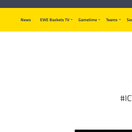
News
EWE Baskets TV
Gametime
Teams
Se
#IC