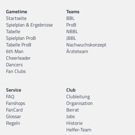
Gametime
Teams
Startseite
BBL
Spielplan & Ergebnisse
ProB
Tabelle
NBBL
Spielplan ProB
JBBL
Tabelle ProB
Nachwuchskonzept
6th Man
Ärzteteam
Cheerleader
Dancers
Fan Clubs
Service
Club
FAQ
Clubleitung
Fanshops
Organisation
FanCard
Beirat
Glossar
Jobs
Regeln
Historie
Helfer-Team