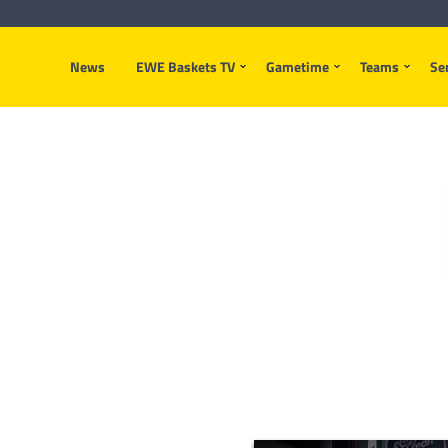
News
EWE Baskets TV
Gametime
Teams
Se