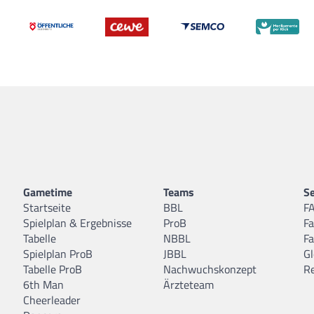
Gametime
Teams
Se
Startseite
BBL
F
Spielplan & Ergebnisse
ProB
F
Tabelle
NBBL
F
Spielplan ProB
JBBL
Gl
Tabelle ProB
Nachwuchskonzept
R
6th Man
Ärzteteam
Cheerleader