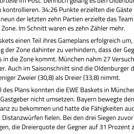
orteile im Post. Dennoch gelang es den Oldenbur
 kontrollieren. 34:26 Punkte erzielten die Gäste
n neun der letzten zehn Partien erzielte das Te
r Zone. Im Schnitt waren es zehn Zähler mehr.
kets einen Teil ihres Gameplans erfolgreich um,
 der Zone dahinter zu verhindern, dass der Ge
ers in die Zone kommt. München nahm 27 Versuc
er. Auch im Saisonschnitt sind die Oldenburger 
iger Zweier (30,8) als Dreier (33,8) nimmt.
il des Plans konnten die EWE Baskets in Münch
er Gastgeber nicht umsetzen. Bayern bewegte den
tanz zu bekommen und hatte die Fähigkeiten auch
 Distanzwürfen fielen. Bei den drei Siegen zuv
gen, die Dreierquote der Gegner auf 31 Prozent 