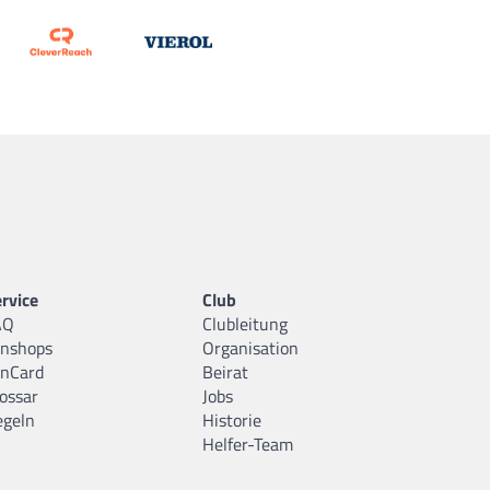
rvice
Club
AQ
Clubleitung
anshops
Organisation
anCard
Beirat
ossar
Jobs
egeln
Historie
Helfer-Team