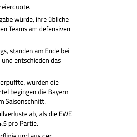
reierquote.
gabe würde, ihre übliche
sten Teams am defensiven
ings, standen am Ende bei
s und entschieden das
erpuffte, wurden die
rtel begingen die Bayern
m Saisonschnitt.
lverluste ab, als die EWE
,5 pro Partie.
flinie und aus der