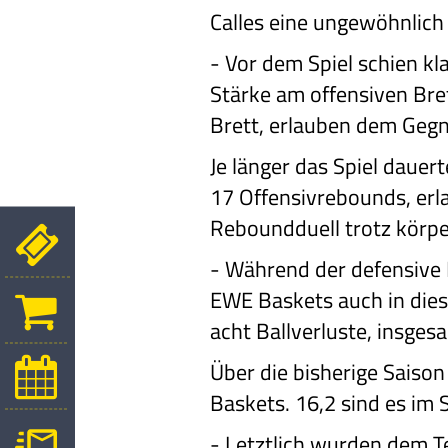
Calles eine ungewöhnlich
-
Vor dem Spiel schien kl
Stärke am offensiven Bre
Brett, erlauben dem Gegn
Je länger das Spiel dauer
17 Offensivrebounds, er
Reboundduell trotz körper
-
Während der defensive 
EWE Baskets auch in diese
acht Ballverluste, insge
Über die bisherige Saiso
Baskets. 16,2 sind es im
-
Letztlich wurden dem Te