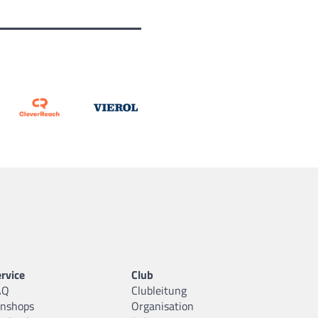
rvice
Club
AQ
Clubleitung
anshops
Organisation