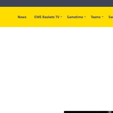
News
EWE Baskets TV
Gametime
Teams
Se