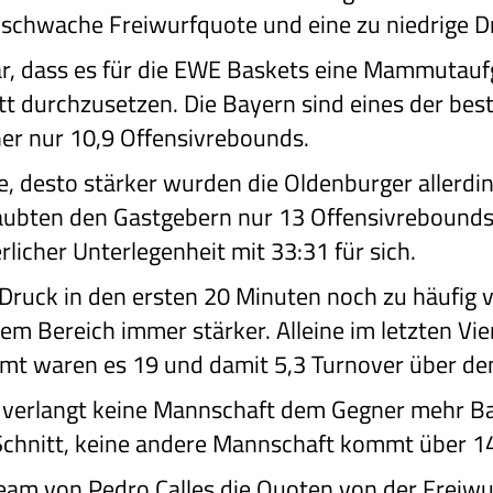
 schwache Freiwurfquote und eine zu niedrige D
ar, dass es für die EWE Baskets eine Mammutauf
tt durchzusetzen. Die Bayern sind eines der be
er nur 10,9 Offensivrebounds.
te, desto stärker wurden die Oldenburger allerd
laubten den Gastgebern nur 13 Offensivrebound
licher Unterlegenheit mit 33:31 für sich.
Druck in den ersten 20 Minuten noch zu häufig v
m Bereich immer stärker. Alleine im letzten Vie
samt waren es 19 und damit 5,3 Turnover über de
n verlangt keine Mannschaft dem Gegner mehr Bal
 Schnitt, keine andere Mannschaft kommt über 14
am von Pedro Calles die Quoten von der Freiwur