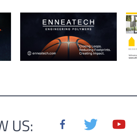
W US: