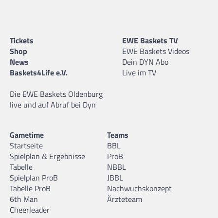
Tickets
EWE Baskets TV
Shop
EWE Baskets Videos
News
Dein DYN Abo
Baskets4Life e.V.
Live im TV
Die EWE Baskets Oldenburg
live und auf Abruf bei Dyn
Gametime
Teams
Startseite
BBL
Spielplan & Ergebnisse
ProB
Tabelle
NBBL
Spielplan ProB
JBBL
Tabelle ProB
Nachwuchskonzept
6th Man
Ärzteteam
Cheerleader