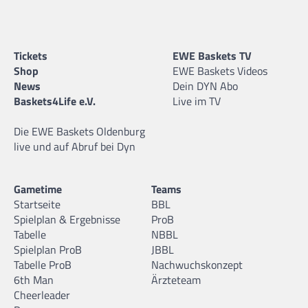
Tickets
EWE Baskets TV
Shop
EWE Baskets Videos
News
Dein DYN Abo
Baskets4Life e.V.
Live im TV
Die EWE Baskets Oldenburg
live und auf Abruf bei Dyn
Gametime
Teams
Startseite
BBL
Spielplan & Ergebnisse
ProB
Tabelle
NBBL
Spielplan ProB
JBBL
Tabelle ProB
Nachwuchskonzept
6th Man
Ärzteteam
Cheerleader