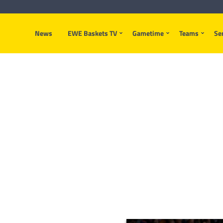
News
EWE Baskets TV
Gametime
Teams
Se