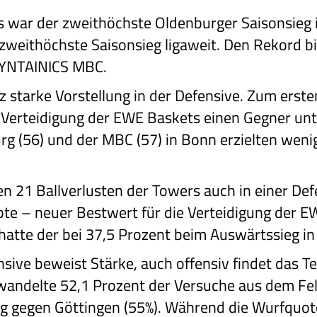
s war der zweithöchste Oldenburger Saisonsieg 
 zweithöchste Saisonsieg ligaweit. Den Rekord bi
SYNTAINICS MBC.
z starke Vorstellung in der Defensive. Zum ersten
 Verteidigung der EWE Baskets einen Gegner unt
g (56) und der MBC (57) in Bonn erzielten wen
en 21 Ballverlusten der Towers auch in einer Def
te – neuer Bestwert für die Verteidigung der E
 hatte der bei 37,5 Prozent beim Auswärtssieg i
nsive beweist Stärke, auch offensiv findet das T
erwandelte 52,1 Prozent der Versuche aus dem Fe
g gegen Göttingen (55%). Während die Wurfquot