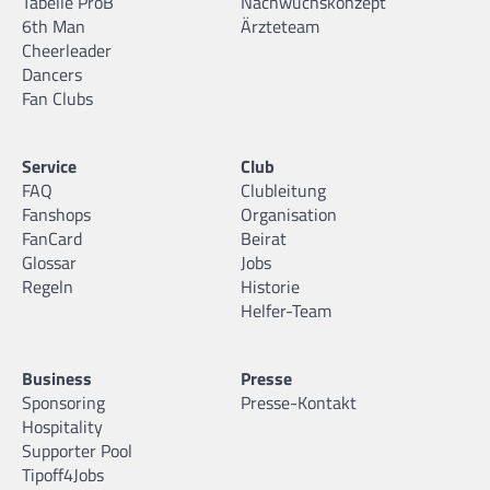
Tabelle ProB
Nachwuchskonzept
6th Man
Ärzteteam
Cheerleader
Dancers
Fan Clubs
Service
Club
FAQ
Clubleitung
Fanshops
Organisation
FanCard
Beirat
Glossar
Jobs
Regeln
Historie
Helfer-Team
Business
Presse
Sponsoring
Presse-Kontakt
Hospitality
Supporter Pool
Tipoff4Jobs