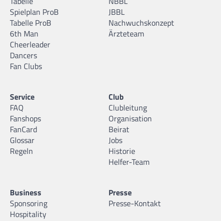
Tabelle
NBBL
Spielplan ProB
JBBL
Tabelle ProB
Nachwuchskonzept
6th Man
Ärzteteam
Cheerleader
Dancers
Fan Clubs
Service
Club
FAQ
Clubleitung
Fanshops
Organisation
FanCard
Beirat
Glossar
Jobs
Regeln
Historie
Helfer-Team
Business
Presse
Sponsoring
Presse-Kontakt
Hospitality