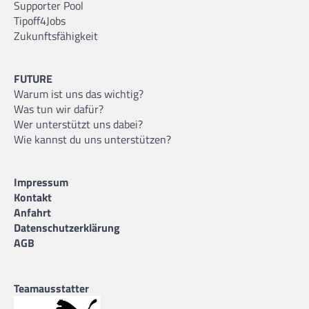
Supporter Pool
Tipoff4Jobs
Zukunftsfähigkeit
FUTURE
Warum ist uns das wichtig?
Was tun wir dafür?
Wer unterstützt uns dabei?
Wie kannst du uns unterstützen?
Impressum
Kontakt
Anfahrt
Datenschutzerklärung
AGB
Teamausstatter