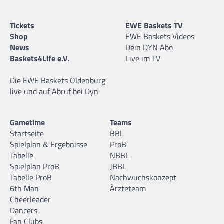
Tickets
EWE Baskets TV
Shop
EWE Baskets Videos
News
Dein DYN Abo
Baskets4Life e.V.
Live im TV
Die EWE Baskets Oldenburg
live und auf Abruf bei Dyn
Gametime
Teams
Startseite
BBL
Spielplan & Ergebnisse
ProB
Tabelle
NBBL
Spielplan ProB
JBBL
Tabelle ProB
Nachwuchskonzept
6th Man
Ärzteteam
Cheerleader
Dancers
Fan Clubs