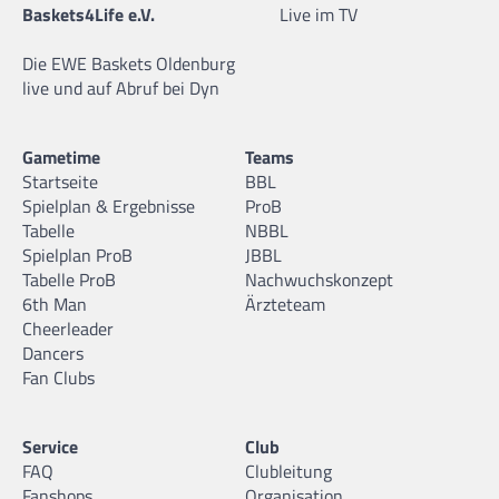
Baskets4Life e.V.
Live im TV
Die EWE Baskets Oldenburg
live und auf Abruf bei Dyn
Gametime
Teams
Startseite
BBL
Spielplan & Ergebnisse
ProB
Tabelle
NBBL
Spielplan ProB
JBBL
Tabelle ProB
Nachwuchskonzept
6th Man
Ärzteteam
Cheerleader
Dancers
Fan Clubs
Service
Club
FAQ
Clubleitung
Fanshops
Organisation