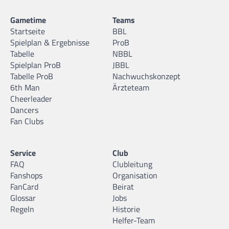
Gametime
Teams
Startseite
BBL
Spielplan & Ergebnisse
ProB
Tabelle
NBBL
Spielplan ProB
JBBL
Tabelle ProB
Nachwuchskonzept
6th Man
Ärzteteam
Cheerleader
Dancers
Fan Clubs
Service
Club
FAQ
Clubleitung
Fanshops
Organisation
FanCard
Beirat
Glossar
Jobs
Regeln
Historie
Helfer-Team