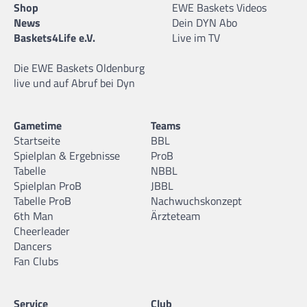
Shop
EWE Baskets Videos
News
Dein DYN Abo
Baskets4Life e.V.
Live im TV
Die EWE Baskets Oldenburg
live und auf Abruf bei Dyn
Gametime
Teams
Startseite
BBL
Spielplan & Ergebnisse
ProB
Tabelle
NBBL
Spielplan ProB
JBBL
Tabelle ProB
Nachwuchskonzept
6th Man
Ärzteteam
Cheerleader
Dancers
Fan Clubs
Service
Club