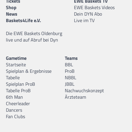
Tickets
EWE Baskets TV
Shop
EWE Baskets Videos
News
Dein DYN Abo
Baskets4Life e.V.
Live im TV
Die EWE Baskets Oldenburg
live und auf Abruf bei Dyn
Gametime
Teams
Startseite
BBL
Spielplan & Ergebnisse
ProB
Tabelle
NBBL
Spielplan ProB
JBBL
Tabelle ProB
Nachwuchskonzept
6th Man
Ärzteteam
Cheerleader
Dancers
Fan Clubs