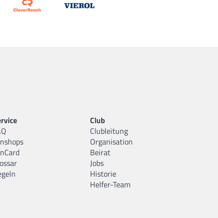
rvice
Club
AQ
Clubleitung
anshops
Organisation
anCard
Beirat
ossar
Jobs
egeln
Historie
Helfer-Team