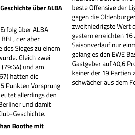
beste Offensive der Li
-Geschichte über ALBA
gegen die Oldenburger
zweitniedrigste Wert d
 Erfolg über ALBA
gestern erreichten 16
 BBL, der aber
Saisonverlauf nur ein
e des Sieges zu einem
gelang es den EWE Ba
urde. Gleich zwei
Gastgeber auf 40,6 Pr
 (79:64) und am
keiner der 19 Partien 
67) hatten die
schwächer aus dem Fe
 15 Punkten Vorsprung
eutet allerdings den
Berliner und damit
Club-Geschichte.
han Boothe mit