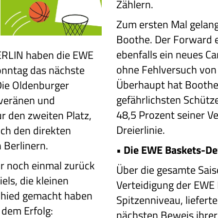
Zählern.
Zum ersten Mal gelan
Boothe. Der Forward e
ebenfalls ein neues Ca
ERLIN haben die EWE
ohne Fehlversuch von d
nntag das nächste
Überhaupt hat Boothe s
Die Oldenburger
gefährlichsten Schützen
uveränen und
48,5 Prozent seiner V
ur den zweiten Platz,
Dreierlinie.
uch den direkten
 Berlinern.
•
Die EWE Baskets-Def
r noch einmal zurück
Über die gesamte Sais
els, die kleinen
Verteidigung der EWE 
chied gemacht haben
Spitzenniveau, liefer
 dem Erfolg:
nächsten Beweis ihrer 