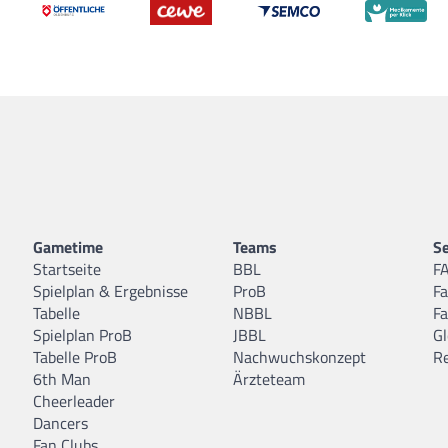
Gametime
Teams
Se
Startseite
BBL
F
Spielplan & Ergebnisse
ProB
F
Tabelle
NBBL
F
Spielplan ProB
JBBL
Gl
Tabelle ProB
Nachwuchskonzept
R
6th Man
Ärzteteam
Cheerleader
Dancers
Fan Clubs