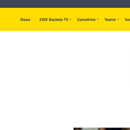
News
EWE Baskets TV
Gametime
Teams
Se