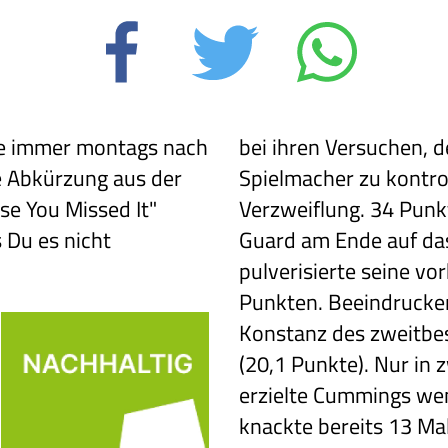
rie immer montags nach
bei ihren Versuchen, 
ne Abkürzung aus der
Spielmacher zu kontrol
se You Missed It"
Verzweiflung. 34 Punk
s Du es nicht
Guard am Ende auf da
pulverisierte seine v
Punkten. Beeindruckend
Konstanz des zweitbe
(20,1 Punkte). Nur in 
erzielte Cummings wen
knackte bereits 13 Ma