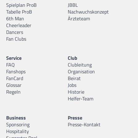
Spielplan ProB
JBBL
Tabelle ProB
Nachwuchskonzept
6th Man
Ärzteteam
Cheerleader
Dancers
Fan Clubs
Service
Club
FAQ
Clubleitung
Fanshops
Organisation
FanCard
Beirat
Glossar
Jobs
Regeln
Historie
Helfer-Team
Business
Presse
Sponsoring
Presse-Kontakt
Hospitality
Supporter Pool