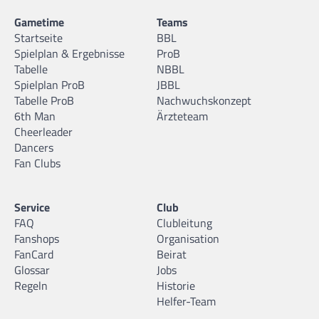
Gametime
Teams
Startseite
BBL
Spielplan & Ergebnisse
ProB
Tabelle
NBBL
Spielplan ProB
JBBL
Tabelle ProB
Nachwuchskonzept
6th Man
Ärzteteam
Cheerleader
Dancers
Fan Clubs
Service
Club
FAQ
Clubleitung
Fanshops
Organisation
FanCard
Beirat
Glossar
Jobs
Regeln
Historie
Helfer-Team