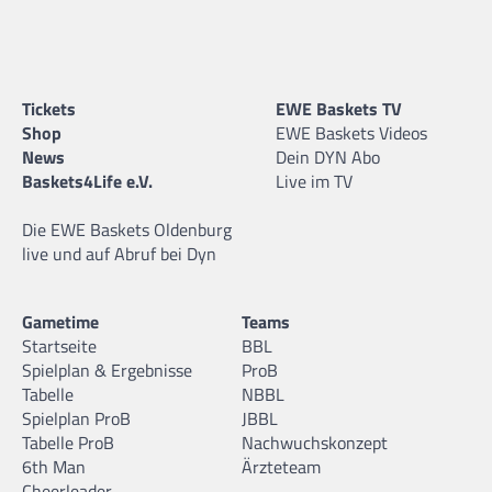
Tickets
EWE Baskets TV
Shop
EWE Baskets Videos
News
Dein DYN Abo
Baskets4Life e.V.
Live im TV
Die EWE Baskets Oldenburg
live und auf Abruf bei Dyn
Gametime
Teams
Startseite
BBL
Spielplan & Ergebnisse
ProB
Tabelle
NBBL
Spielplan ProB
JBBL
Tabelle ProB
Nachwuchskonzept
6th Man
Ärzteteam
Cheerleader