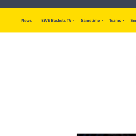
News
EWE Baskets TV
Gametime
Teams
Se