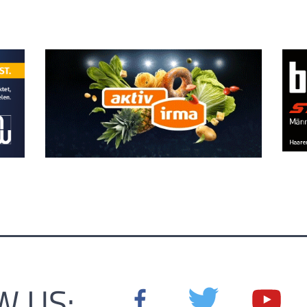
W US: