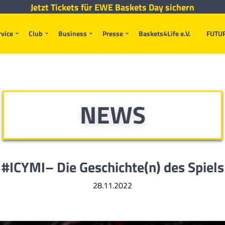
Jetzt Tickets für EWE Baskets Day sichern
rvice
Club
Business
Presse
Baskets4Life e.V.
FUTU
NEWS
#ICYMI– Die Geschichte(n) des Spiels
28.11.2022